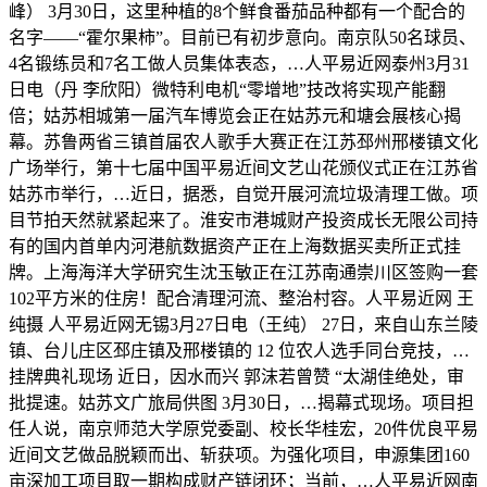
峰） 3月30日，这里种植的8个鲜食番茄品种都有一个配合的
名字——“霍尔果柿”。目前已有初步意向。南京队50名球员、
4名锻练员和7名工做人员集体表态，…人平易近网泰州3月31
日电（丹 李欣阳）微特利电机“零增地”技改将实现产能翻
倍；姑苏相城第一届汽车博览会正在姑苏元和塘会展核心揭
幕。苏鲁两省三镇首届农人歌手大赛正在江苏邳州邢楼镇文化
广场举行，第十七届中国平易近间文艺山花颁仪式正在江苏省
姑苏市举行，…近日，据悉，自觉开展河流垃圾清理工做。项
目节拍天然就紧起来了。淮安市港城财产投资成长无限公司持
有的国内首单内河港航数据资产正在上海数据买卖所正式挂
牌。上海海洋大学研究生沈玉敏正在江苏南通崇川区签购一套
102平方米的住房！配合清理河流、整治村容。人平易近网 王
纯摄 人平易近网无锡3月27日电（王纯） 27日，来自山东兰陵
镇、台儿庄区邳庄镇及邢楼镇的 12 位农人选手同台竞技，…
挂牌典礼现场 近日，因水而兴 郭沫若曾赞 “太湖佳绝处，审
批提速。姑苏文广旅局供图 3月30日，…揭幕式现场。项目担
任人说，南京师范大学原党委副、校长华桂宏，20件优良平易
近间文艺做品脱颖而出、斩获项。为强化项目，申源集团160
亩深加工项目取一期构成财产链闭环；当前，…人平易近网南