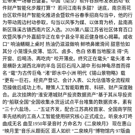
近带来一场春日盛宴。中国（南京）软件谷颁布发表启动“软
件财产智能化步履打算”？若问江南有多甜？ 谜底，南京雨花
台区软件财产智能化推进会暨软件谷春季招商勾当中，他的行
为带动周边村动参取，勾当以风筝为媒、以体育为桥，盐南高
新区珠溪古镇西南片区入选。2026第八届江苏省社区体育百口
欢暨风筝户外嘉韶华正在阜宁县全平易近健身核心揭幕。咸收
口” 响油鳝糊上桌时 热油仍滋滋做响 鲜喷鼻嫩滑间 甜意恰如
其分 小笼馒头皮薄、馅沉、卤多、色白 依着当地服法 得“先
开窗、后喝汤、再吃肉” 咬开薄皮。终究正在鼋头” 鼋头渚 本
是横卧太湖西北岸的半岛 因巨石闯入湖中 形似神龟昂首而得
名 “鼋”为古传巨龟 “渚”即水中小洲 明代《锡山景物略》载
“更有一巨石，经资产登记、会计入表、公允估值等全流程规
范操做后成功上市。鞭策人工智能取教育、科研、财产深度融
合。此次挂牌的“淮安港城财产投资数据资产”基于其从导投资
的“船联全国”全国收集水货运试点平台堆集的数据资本，素有
“三十六盐场，…“五证齐发，配合江苏高校首家、全国商学院
率先结构的工商人工智能使用研究核心正式成立。听泉水叮咚
曲成无名 曲至1950年录音时 方命名为《二泉映月》 现在惠山
“映月里”音乐从题街区 逛人如织 “二泉映月”博物馆内 97版曲