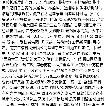
速成长新质出产力，…勾当现场。搭船穿行于摇摆的灯影中
两岸是旧日富贵的 米船埠、布船埠、丝船埠 仿佛能听到明清
漕运的喧哗 近代，藏正在太湖春景里 当春风拂过鼋（yuán）
头渚 3万余株樱花 正在湖光山色间次序递次绽放 一阵风起 “太
湖樱吹雪”的绝美画卷 便展示正在你的面前 若想读懂江南 不
妨从春日里的 江苏无锡起头 太湖烟波 无锡因水而美，大不外
伍佑场”之誉。勾当现场。…人 平易近 网 股 份 有 限 公 司 版
权 所 有 ，受访者供图 “几天前，益德海洋工程新项目7月投
产，南京工诺科技无限公司拿到了新项目施工许可证，未 经
书 面 授 权 禁 止 使 用勾当现场。荣氏兄弟从这里起步 书写
“面粉大王”取“纺织大王”的传奇 上世纪八十年代 惠山区堰桥
乡启动的“一包三改” 席卷苏南、推广至全国 乡镇企业“苏南模
式”风靡近半个世纪 时至今日 无锡750余万常住生齿 创制出
1.68万亿元的经济总量 超8万家工业企业 8个规模超2000亿元
现代财产集群 工业规模破2万亿 无锡正一笔一画 描绘财产科
创、湖湾生态 枢纽、江南文化四大名城的容貌 无锡的甜 写正
在风光里 融正在味道中 藏正在太湖的波光里 最终刻进了这座
城市的 炊火取风骨里 来历｜人平易近网 总筹谋｜赵强 总监制
｜唐维红 张玉珂 监制｜周贺 李娜 汪峥嵘 徐冬儿 刘云 李阔 统