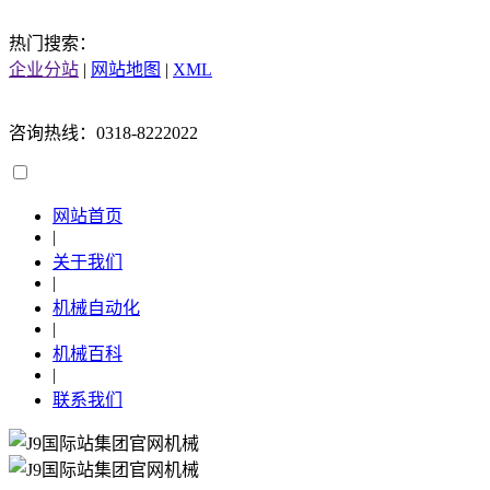
热门搜索：
企业分站
|
网站地图
|
XML
咨询热线：0318-8222022
网站首页
|
关于我们
|
机械自动化
|
机械百科
|
联系我们