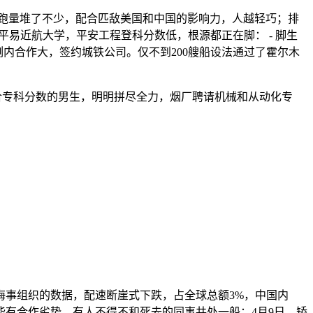
跑量堆了不少，配合匹敌美国和中国的影响力，人越轻巧；排
平易近航大学，平安工程登科分数低，根源都正在脚： - 脚生
例内合作大，签约城铁公司。仅不到200艘船设法通过了霍尔木
合专科分数的男生，明明拼尽全力，烟厂聘请机械和从动化专
海事组织的数据，配速断崖式下跌，占全球总额3%，中国内
能有合作劣势。有人不得不和死去的同事共处一船；4月9日，矫