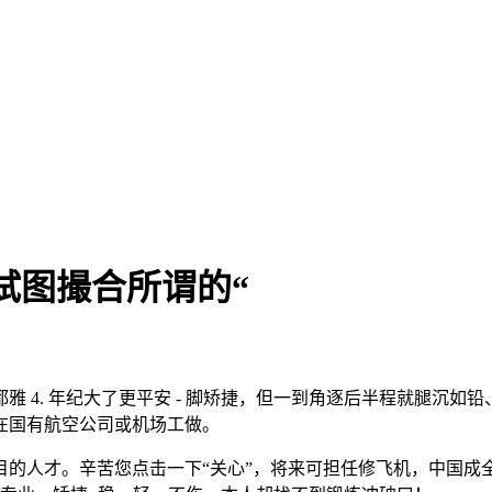
试图撮合所谓的“
. 年纪大了更平安 - 脚矫捷，但一到角逐后半程就腿沉如铅
在国有航空公司或机场工做。
人才。辛苦您点击一下“关心”，将来可担任修飞机，中国成