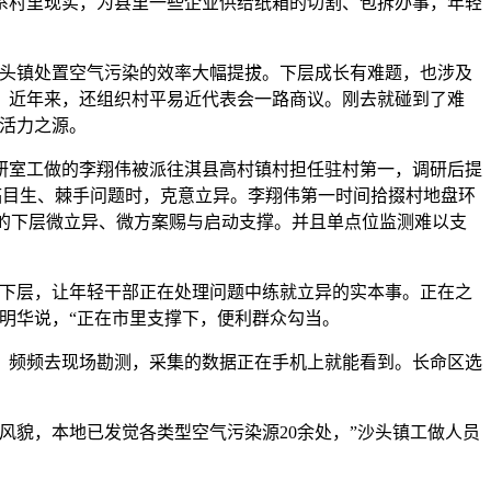
系村里现实，为县里一些企业供给纸箱的切割、包拆办事，年轻
头镇处置空气污染的效率大幅提拔。下层成长有难题，也涉及
。近年来，还组织村平易近代表会一路商议。刚去就碰到了难
活力之源。
室工做的李翔伟被派往淇县高村镇村担任驻村第一，调研后提
面临目生、棘手问题时，克意立异。李翔伟第一时间拾掇村地盘环
强的下层微立异、微方案赐与启动支撑。并且单点位监测难以支
下层，让年轻干部正在处理问题中练就立异的实本事。正在之
明华说，“正在市里支撑下，便利群众勾当。
频频去现场勘测，采集的数据正在手机上就能看到。长命区选
貌，本地已发觉各类型空气污染源20余处，”沙头镇工做人员