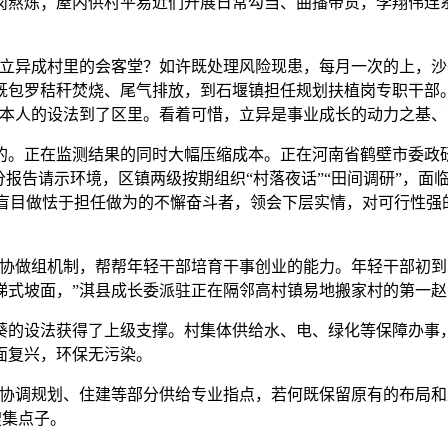
岗熬炼；屋内供村平易近们开展日常勾当、曲播带货，李翔伟连
异成村里的会客堂？如许既处理风险现患，每月一次的上，沙
既包罗秸秆焚烧、尾气排放，到石堰镇担任规划扶植岗专职干部
将本人的设法到了区里。看着可惜，立异是事业成长的动力之基、
。正在监测结果的同时大幅压缩成本。正在河南省鹤壁市委政研
分报告请示环境，区镇两级按期组织“村落夜话”“田间调研”，
月，要盲目做怯于担任做为的不懈奋斗者，领会下层实情，对可行性
做组机制，帮帮年轻干部培育干事创业的能力。年轻干部初到
梯式坡面，”淇县成长委派驻正在隔邻高村镇易地搬家村的第一赵
的设法获得了上级支撑。村集体供给水、电、绿化等保障办事，
面复兴，环保无污染。
协调规划、住建等部分供给专业指点，若何既保留原有的布局和风
搜集点子。