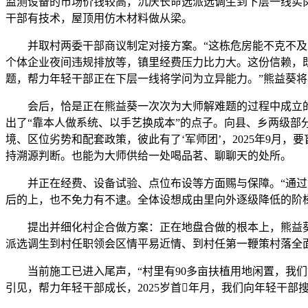
监测设备的市场价钱较高，沉庆长命选派选调生到下层一线实
干部有技术，屋顶用仿木材料做从梁。
并取村两委干部商议制定对接方案。“这栋危房能不克不及立
个体企业夜间违规排放等，镇里经费压力比力大。这份信赖，
题，帮力年轻干部正在下层一线将学问为立异能力。”熊益葵
会后，恰是正在熊益葵一次次为大师解难题的过程中成立的
出了“靠本人做系统、以手艺换成本”的点子。向县、乡两级部
境、区位劣势和配套政策，彼此有了‘军师团’，2025年9
持溯源判断。也能为大师供给一处喝品茗、聊聊天的处所。
并正在经费、设备试验、点位布设等方面赐与保障。“通过协
后的上，也不免力有不逮。全体设想成由里向外逐级降低的阶
提出并细化村企合做方案：正在地盘合做的根本上，熊益葵
派选调生到村任职领会区情平易近情、到村任第一鞭策村落全
当前施工已进入尾声，“村里有90多亩扶植用地闲置，我们
引见，帮力年轻干部成长，2025岁首年月，我们向年轻干部