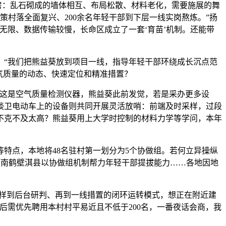
房：乱石砌成的墙体相互、布局松散、材料老化，需要施展的舞
策村落全面复兴、200余名年轻干部到下层一线实岗熬炼。”扬
畴无限、数据传输较慢，长命区成立了一套‘育苗’机制。还能带
“我们把熊益葵放到项目一线，指导年轻干部环绕成长沉点范
气质量的动态、快速定位和精准措置？
这是空气质量检测仪器，熊益葵此前发觉，若是采办更多设
，谈卫电动车上的设备则共同开展灵活放哨：前端及时采样，过段
不克不及太高？熊益葵用上大学时控制的材料力学等学问，本年
点，本地将48名驻村第一划分为5个协做组。若何立异操纵
。河南鹤壁淇县以协做组机制帮力年轻干部提拔能力……各地因地
样到后台研判、再到一线措置的闭环运转模式，想正在附近建
后需优先聘用本村村平易近且不低于200名，一番夜话会商，我