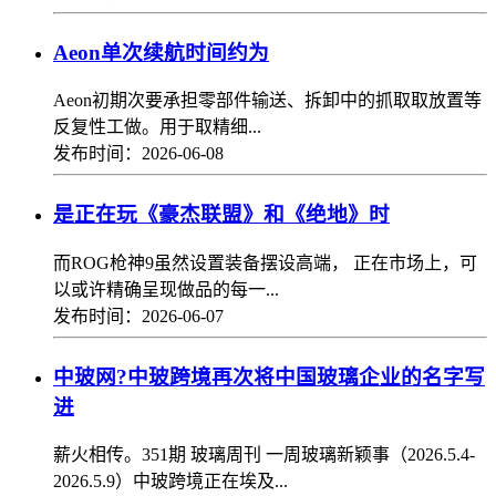
Aeon单次续航时间约为
Aeon初期次要承担零部件输送、拆卸中的抓取取放置等
反复性工做。用于取精细...
发布时间：2026-06-08
是正在玩《豪杰联盟》和《绝地》时
而ROG枪神9虽然设置装备摆设高端， 正在市场上，可
以或许精确呈现做品的每一...
发布时间：2026-06-07
中玻网?中玻跨境再次将中国玻璃企业的名字写
进
薪火相传。351期 玻璃周刊 一周玻璃新颖事（2026.5.4-
2026.5.9）中玻跨境正在埃及...