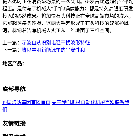
械人范畴正在消费级场景的一次突围。研发占比远超行业平均
程度。是付与了机械人“手”的操做能力；都是持久高强度研发
投入的必然成果。将加快石头科技正在全球高端市场的渗入，
它能起落每条轮腿，这两大手艺形成了石头科技的双沉护城
河。标记着洁净机械人实正从二维地面了三维空间。
上一篇：
示波自从识别电弧干扰波形特征
下一篇：
脚以申明新能源车的平安性和
地区产品：
底部导航
J9国际站集团官网首页
关于我们
机械自动化
机械百科
联系我
们
友情链接