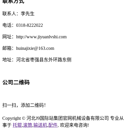
联系方式
联系人：李先生
电话：0318-8222022
网址：http://www.jiyuanlvshi.com
邮箱：huinajixie@163.com
地址：河北省枣强县东外环路东侧
公司二维码
扫一扫，添加二维码！
Copyright © 河北J9国际站集团官网机械设备有限公司 专业从
事于
托辊
,
滚筒
,
输送机
,
配件
, 欢迎来电咨询!