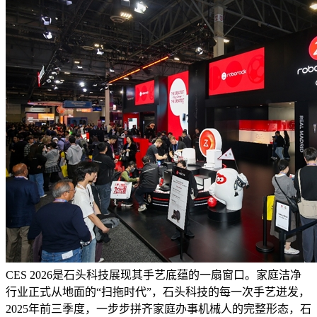
CES 2026是石头科技展现其手艺底蕴的一扇窗口。家庭洁净
行业正式从地面的“扫拖时代”，石头科技的每一次手艺迸发，
2025年前三季度，一步步拼齐家庭办事机械人的完整形态，石