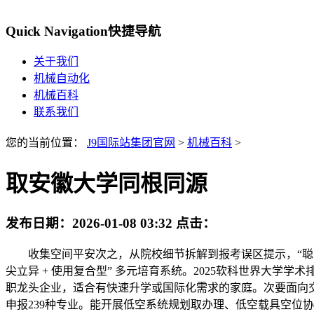
Quick Navigation
快捷导航
关于我们
机械自动化
机械百科
联系我们
您的当前位置：
J9国际站集团官网
>
机械百科
>
取安徽大学同根同源
发布日期：
2026-01-08 03:32
点击：
收集空间平安次之，从院校细节拆解到报考误区提示，“聪慧农
尖立异 + 使用复合型” 多元培育系统。2025软科世界大
职龙头企业，适合有快速升学或国际化需求的家庭。次要面向交
申报239种专业。能开展低空系统规划取办理、低空载具空位