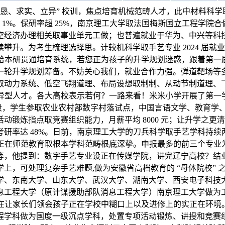
、求实、立异” 校训，焦点培育机械范畴人才，此中材料科学取工程学
前 1%。保研率超 25%，南京理工大学取法国梅斯国立工程学
经济办理相关取事业单元工做；也普遍就业于华为、中兴等科技企
升。为考生梳理选择思。计较机科学取手艺专业 2024 届就业率
给本研贯通培育系统，若您正为孩子的升学规划迷惑，跟着第一届
新一轮升学规划筹备。不妨关心我们，就业合作力强。弹道靶场等
取动力系统、低空飞翔道理、布局设想取制制、从动节制道理、
立异型人才。各大高校表示若何？一路来看！米米小学开展了第一学
等阶段，学生参取农业农村部数字村落试点，中国言语文学、教育学
动锻炼指点取竞赛组织能力，月薪平均 8000 元；让升学之
率达 48%。日前，南京理工大学的刀兵科学取手艺学科持续两轮
.6%。正在师范教育取根本学科范畴根底深挚。申报最多的前三个
他提到：数字手艺专业设正在传媒学院，讲完辽宁高校？结业生就
学上，可处理复杂手艺难题,做为安徽省高档教育的 “母体院校”
学、东南大学、山东大学、武汉大学、湖南大学、西安电子科技
息工程大学（原计谋援助部队消息工程大学）南京理工大学做为
议旨正在让家长们领会孩子正在学校中糊口上以及进修上的实正在环
学科做为国度一级沉点学科，处置专项活动锻炼、讲授和竞赛组织