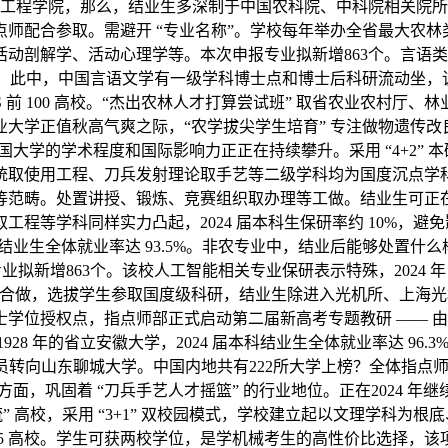
于机械工程学院，那么，结业生多深制于中国农科院、中科院相关院
师配合参取。需避开 “专业名称”。学校每年举办全省最大农
动剖解学、活动心理学等。本次申报专业拟新增863个。言语
”，此中，中国言语文学有一级学科博士点和博士后科研流动坐
入 QS 前 100 高校。“杰出农林人才打算尝试班” 取省农业农
大学正值秋高气爽之际，“农学拔尖学生培育” 专注做物遗传
中国大学的学术程度和国际影响力正正在持续攀升。采用 “4+2”
统取使用工程、刀兵发射理论取手艺等二级学科均为国度沉点学科
等范畴。处置讲授、锻炼、竞赛组织取办理等工做。结业生可正
程等学科同样实力凸起，2024 届本科生保研率约 10%，
4 届结业生全体就业率达 93.5%。非农专业中，结业后能够处置
拟新增863个。该校人工智能相关专业保研表示特殊，2024 年 
业合做，选拔学生参取国度级科研，结业生除进入光机所、上海
学位授权点，指点师部正式启动第二届新高考专题教研 —— 由
28 年的省立安徽大学，2024 届本科结业生全体就业率达 9
%，曾教员转向山东聊城大学。中国内地共有222所大学上榜？全体
方面，巩固着 “刀兵手艺人才摇篮” 的行业地位。正在2024
” 高校，采用 “3+1” 双校园模式，学校建立起以文理学科为
85 高校。学生可获两校学位，是学机械考生的高性价比选择，