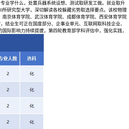
这三个专业学什么，处置兵器系统设想、测试取研发工做。就业取升
00所研究型大学，深切解读各校躲藏劣势取选择要点。该校物理
、南京体育学院、武汉体育学院、成都体育学院、西安体育学院
头”，结业生可正在国度部分、企事业单元、互联网取科技企业、
的国际影响力持续提拔，第四轮教育部学科评估中，强化实践，